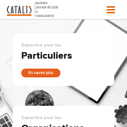
Aller au contenu
INSPIRER
L’AVENIR RÉUSSIR
LE
CHANGEMENT
Expertise pour les
Particuliers
En savoir plus
Expertise pour les