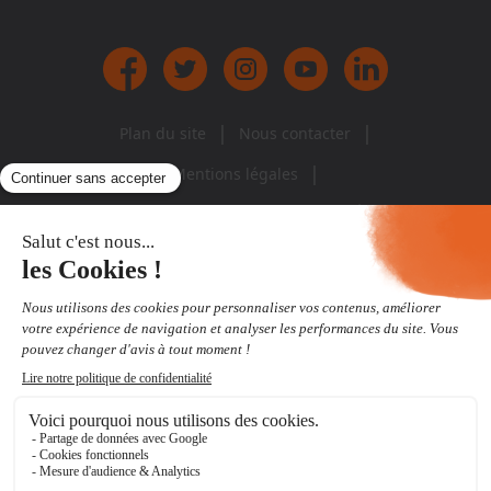
|
|
Plan du site
Nous contacter
|
Mentions légales
Politique de protection des données
SIÈGE SOCIAL,
1 rue Louis Braille
Cap Courrouze – Hall A - 4ème étage
35 136 St Jacques de la Lande