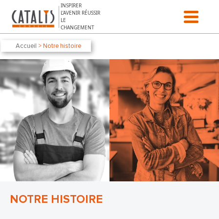
Aller au contenu
INSPIRER
L’AVENIR RÉUSSIR
LE
CHANGEMENT
Accueil
> Notre histoire
NOTRE HISTOIRE