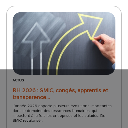
ACTUS
RH 2026 : SMIC, congés, apprentis et
transparence...
L’année 2026 apporte plusieurs évolutions importantes
dans le domaine des ressources humaines, qui
impactent à la fois les entreprises et les salariés. Du
SMIC revalorisé...