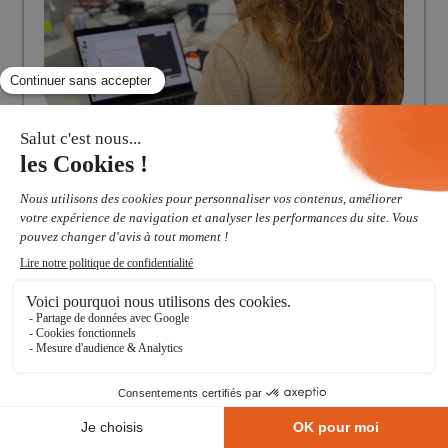
4
EXPERTISE
Manager aujourd’hui : découvrez notre
parcours de...
Découvrez notre parcours de formation pour managers
et renforcez vos compétences : management, conduite
de projet, conduite du changement et maîtrise des coûts.
Des modul...
Lire
10 décembre 2025
02 99 14 73 73