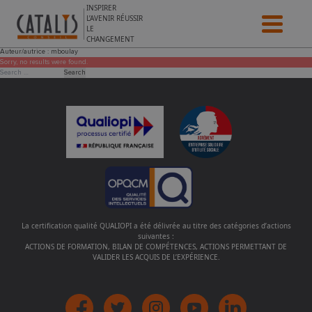
Aller au contenu
INSPIRER
L’AVENIR RÉUSSIR
LE
CHANGEMENT
Auteur/autrice :
mboulay
Sorry, no results were found.
Search for:
Search
La certification qualité QUALIOPI a été délivrée au titre des catégories d’actions
suivantes :
ACTIONS DE FORMATION, BILAN DE COMPÉTENCES, ACTIONS PERMETTANT DE
VALIDER LES ACQUIS DE L’EXPÉRIENCE.