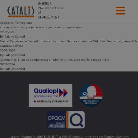
Aller au contenu
INSPIRER
L’AVENIR RÉUSSIR
LE
CHANGEMENT
Catégorie :
Témoignage
« Je ne savais pas que je ne savais pas passer un entretien »
19/04/2026
By
Catalys Conseil
Quand l’expérience devient diplôme : comment Thomas a réussi sa VAE avec l’accompagnement de
CATALYS Conseil
15/03/2026
By
Catalys Conseil
Comment le Bilan de compétences a redonné un nouveau souffle à ma carrière
19/02/2024
By
Catalys Conseil
La certification qualité QUALIOPI a été délivrée au titre des catégories d’actions