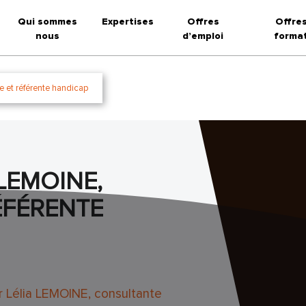
Qui sommes
Expertises
Offres
Offre
nous
d’emploi
forma
e et référente handicap
LEMOINE,
ÉFÉRENTE
 Lélia LEMOINE, consultante