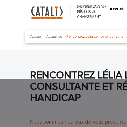
Aller au contenu
INSPIRER L’AVENIR
Accueil
RÉUSSIR LE
CHANGEMENT
Accueil
> Actualités
> Rencontrez Lélia Lemoine, consultant
RENCONTREZ LÉLIA 
CONSULTANTE ET R
HANDICAP
Nous sommes heureux de vous présenter