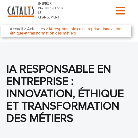
Aller au contenu
INSPIRER
L’AVENIR RÉUSSIR
LE
CHANGEMENT
Accueil
> Actualités
> IA responsable en entreprise : innovation,
éthique et transformation des métiers
IA RESPONSABLE EN
ENTREPRISE :
INNOVATION, ÉTHIQUE
ET TRANSFORMATION
DES MÉTIERS